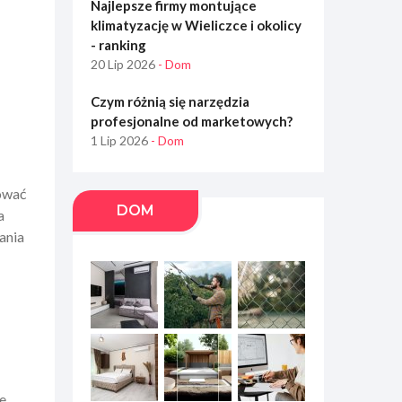
Najlepsze firmy montujące
klimatyzację w Wieliczce i okolicy
- ranking
20 Lip 2026
- Dom
Czym różnią się narzędzia
profesjonalne od marketowych?
1 Lip 2026
- Dom
ować
DOM
a
ania
e.