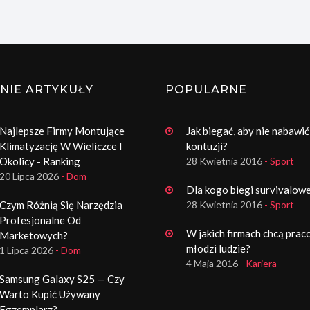
NIE ARTYKUŁY
POPULARNE
Najlepsze Firmy Montujące
Jak biegać, aby nie nabawić
Klimatyzację W Wieliczce I
kontuzji?
Okolicy - Ranking
28 Kwietnia 2016
- Sport
20 Lipca 2026
- Dom
Dla kogo biegi survivalow
Czym Różnią Się Narzędzia
28 Kwietnia 2016
- Sport
Profesjonalne Od
W jakich firmach chcą pra
Marketowych?
młodzi ludzie?
1 Lipca 2026
- Dom
4 Maja 2016
- Kariera
Samsung Galaxy S25 — Czy
Warto Kupić Używany
Egzemplarz?