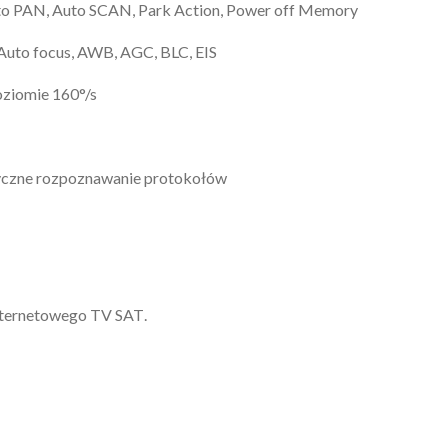
Auto PAN, Auto SCAN, Park Action, Power off Memory
Auto focus, AWB, AGC, BLC, EIS
oziomie 160°/s
yczne rozpoznawanie protokołów
internetowego
TV SAT
.