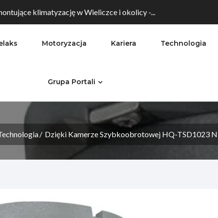
ontujące klimatyzację w Wieliczce i okolicy -...
elaks
Motoryzacja
Kariera
Technologia
Grupa Portali
Technologia
Dzięki Kamerze Szybkoobrotowej HQ-TSD1023 Ni