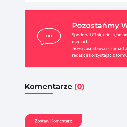
Pozostańmy W
Spodobał Ci się udostępniony
mediach.
Jeżeli zasnataiwasz się nad 
redakcji korzystając z for
Komentarze
(0)
Zostaw Komentarz