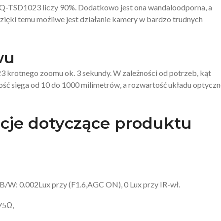
HQ-TSD1023 liczy 90%. Dodatkowo jest ona wandaloodporna, a
zięki temu możliwe jest działanie kamery w bardzo trudnych
wu
3 krotnego zoomu ok. 3 sekundy. W zależności od potrzeb, kąt
łość sięga od 10 do 1000 milimetrów, a rozwartość układu optycz
cje dotyczące produktu
 B/W: 0.002Lux przy (F1.6,AGC ON), 0 Lux przy IR-wł.
75Ω,