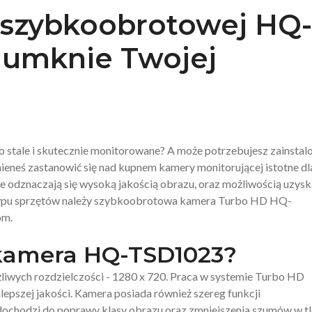
 szybkoobrotowej HQ-
e umknie Twojej
stale i skutecznie monitorowane? A może potrzebujesz zainstal
nieneś zastanowić się nad kupnem kamery monitorującej istotne dl
óre odznaczają się wysoką jakością obrazu, oraz możliwością uzysk
typu sprzętów należy szybkoobrotowa kamera Turbo HD HQ-
om.
 kamera HQ-TSD1023?
żliwych rozdzielczości - 1280 x 720. Praca w systemie Turbo HD
epszej jakości. Kamera posiada również szereg funkcji
dochodzi do poprawy klasy obrazu oraz zmniejszenia szumów w tl