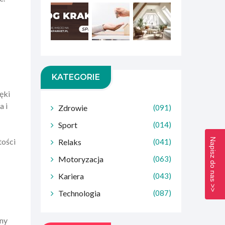
KATEGORIE
ęki
a i
Zdrowie
(091)
Sport
(014)
Napisz do nas >>
tości
Relaks
(041)
Motoryzacja
(063)
Kariera
(043)
Technologia
(087)
lny