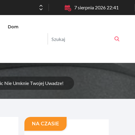
7 sierpnia 2026 22:41
Dom
c Nie Umknie Twojej Uwadze!
NA CZASIE