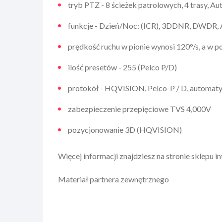
tryb PTZ - 8 ścieżek patrolowych, 4 trasy, 
funkcje - Dzień/Noc: (ICR), 3DDNR, DWDR, 
prędkość ruchu w pionie wynosi 120°/s, a w p
ilość presetów - 255 (Pelco P/D)
protokół - HQVISION, Pelco-P / D, automat
zabezpieczenie przepięciowe TVS 4,000V
pozycjonowanie 3D (HQVISION)
Więcej informacji znajdziesz na stronie sklepu 
Materiał partnera zewnętrznego