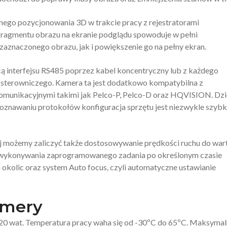
ego pozycjonowania 3D w trakcie pracy z rejestratorami
fragmentu obrazu na ekranie podglądu spowoduje w pełni
aznaczonego obrazu, jak i powiększenie go na pełny ekran.
ą interfejsu RS485 poprzez kabel koncentryczny lub z każdego
tu sterowniczego. Kamera ta jest dodatkowo kompatybilna z
omunikacyjnymi takimi jak Pelco-P, Pelco-D oraz HQVISION. Dzi
oznawaniu protokołów konfiguracja sprzętu jest niezwykle szybk
ej możemy zaliczyć także dostosowywanie prędkości ruchu do war
o wykonywania zaprogramowanego zadania po określonym czasie
okolic oraz system Auto focus, czyli automatyczne ustawianie
amery
i 20 wat. Temperatura pracy waha się od -30ºC do 65ºC. Maksyma