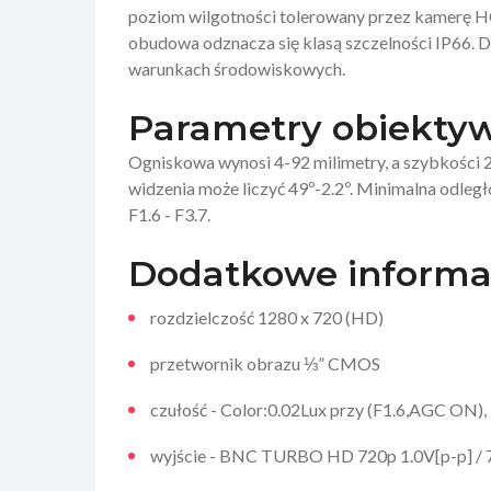
poziom wilgotności tolerowany przez kamerę 
obudowa odznacza się klasą szczelności IP66. D
warunkach środowiskowych.
Parametry obiekty
Ogniskowa wynosi 4-92 milimetry, a szybkości 2
widzenia może liczyć 49º-2.2º. Minimalna odleg
F1.6 - F3.7.
Dodatkowe informa
rozdzielczość 1280 x 720 (HD)
przetwornik obrazu ⅓” CMOS
czułość - Color:0.02Lux przy (F1.6,AGC ON),
wyjście - BNC TURBO HD 720p 1.0V[p-p] / 