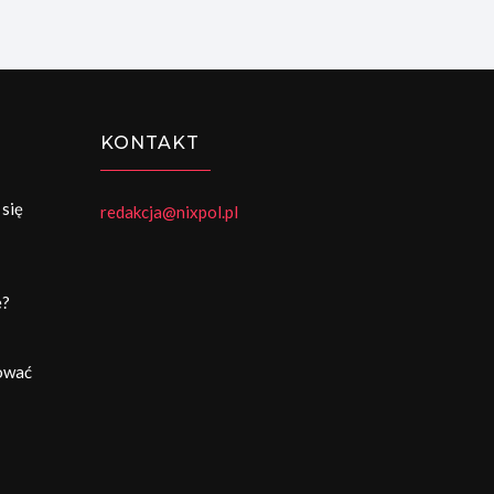
KONTAKT
 się
redakcja@nixpol.pl
e?
cować