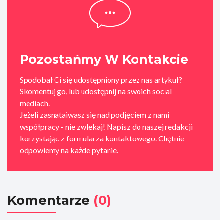
Pozostańmy W Kontakcie
Spodobał Ci się udostępniony przez nas artykuł?
Skomentuj go, lub udostępnij na swoich social
mediach.
Jeżeli zasnataiwasz się nad podjęciem z nami
współpracy - nie zwlekaj! Napisz do naszej redakcji
korzystając z formularza kontaktowego. Chętnie
odpowiemy na każde pytanie.
Komentarze
(0)