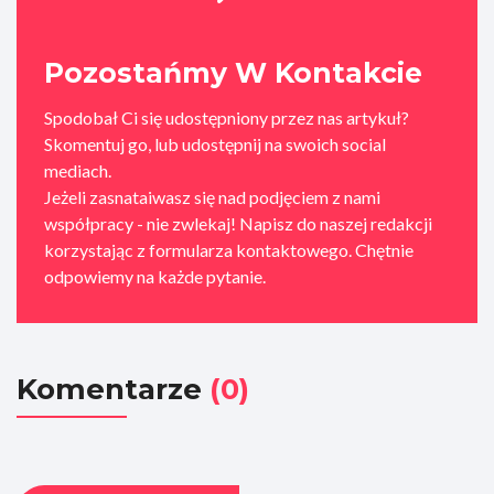
Pozostańmy W Kontakcie
Spodobał Ci się udostępniony przez nas artykuł?
Skomentuj go, lub udostępnij na swoich social
mediach.
Jeżeli zasnataiwasz się nad podjęciem z nami
współpracy - nie zwlekaj! Napisz do naszej redakcji
korzystając z formularza kontaktowego. Chętnie
odpowiemy na każde pytanie.
Komentarze
(0)