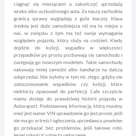
ciągnąć się miesiącami a zakończyć sprzedażą
wraku albo uszkodzonego auta. Za naszą zachodnia
granicą sprawy wyglądają z goła inaczej. Klasa
średnia jest dużo zamożniejsza niż ma to miejse u
nas, w związku z tym ma też swoje wymagania
względem pojazdu, który służy na codzień. Kiedy
dojdzie do kolizji, wypadku w większości
przypadków po prostu pozbywają się samochodu i
zastępują go nowszym modelem. Takie samochody
nabywają mniej zamożni albo handlarze na dalszą
odsprzedaż. Nie byłoby w tym nic złego, gdyby nie
zatuszowywanie wypadków czy kolizji, które
niektórzy opanowali do perfekcji. Całe szczęście
mamy dostęp do prawdziwej historii pojazdu w
Autoraport
. Podstawową informacją, którą musimy
mieć jest numer VIN sprawdzenie go jest proste, jeśli
nie ma go w treści ogłoszenia, sprzedawca powinien
go przekazać bez problemów, jeśli takowe robi,
lepiej odpuścić sobie to ogłoszenie.