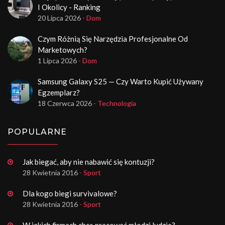
I Okolicy - Ranking
20 Lipca 2026
- Dom
Czym Różnią Się Narzędzia Profesjonalne Od
Marketowych?
1 Lipca 2026
- Dom
Samsung Galaxy S25 — Czy Warto Kupić Używany
Egzemplarz?
18 Czerwca 2026
- Technologia
POPULARNE
Jak biegać, aby nie nabawić się kontuzji?
28 Kwietnia 2016
- Sport
Dla kogo biegi survivalowe?
28 Kwietnia 2016
- Sport
W jakich firmach chcą pracować młodzi ludzie?