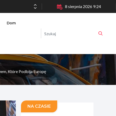
8 sierpnia 2026 9:24
Dom
em, Które Podbija Europę
NA CZASIE