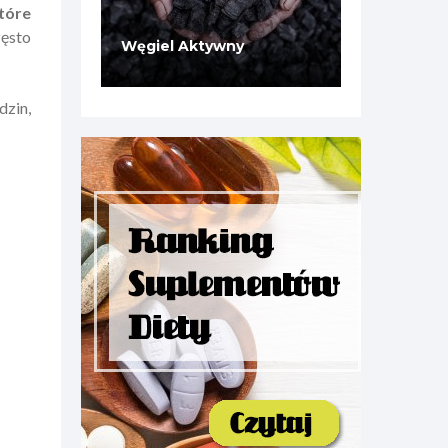
tóre
zęsto
Węgiel Aktywny
dzin,