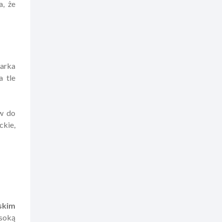
a, że
Marka
a tle
ów do
kie,
skim
soką