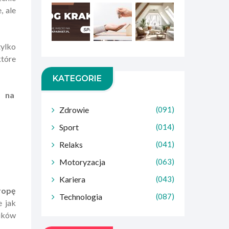
, ale
tylko
które
KATEGORIE
 na
Zdrowie
(091)
Sport
(014)
Relaks
(041)
Motoryzacja
(063)
Kariera
(043)
ropę
Technologia
(087)
e jak
ików