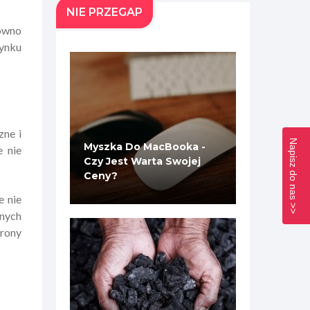
NIE PRZEGAP
równo
rynku
zne i
Napisz do nas >>
Myszka Do MacBooka -
 nie
Czy Jest Warta Swojej
Ceny?
e nie
jnych
rony