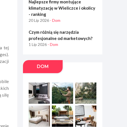
Najlepsze firmy montujące
klimatyzację w Wieliczce i okolicy
- ranking
20 Lip 2026
- Dom
Czym różnią się narzędzia
profesjonalne od marketowych?
1 Lip 2026
- Dom
a tej
ges).
zacji
DOM
obile
skich
 siłę
zenie