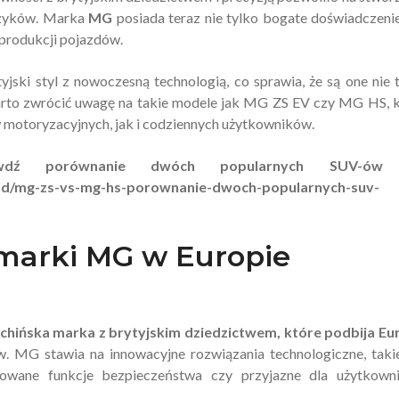
czyków. Marka
MG
posiada teraz nie tylko bogate doświadczenie
 produkcji pojazdów.
ski styl z nowoczesną technologią, co sprawia, że są one nie 
 Warto zwrócić uwagę na takie modele jak MG ZS EV czy MG HS, 
motoryzacyjnych, jak i codziennych użytkowników.
porównanie dwóch popularnych SUV-ów
hd/mg-zs-vs-mg-hs-porownanie-dwoch-popularnych-suv-
marki MG w Europie
chińska marka z brytyjskim dziedzictwem, które podbija Eu
w. MG stawia na innowacyjne rozwiązania technologiczne, taki
sowane funkcje bezpieczeństwa czy przyjazne dla użytkown