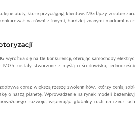
kolejne atuty, które przyciągają klientów. MG łączy w sobie za
 konkurować na równi z innymi, bardziej znanymi markami na 
toryzacji
MG
wyróżnia się na tle konkurencji, oferując samochody elektryc
MG5 zostały stworzone z myślą o środowisku, jednocześnie
dobywa coraz większą rzeszę zwolenników, którzy cenią sobi
oskę o naszą planetę. Wprowadzenie na rynek modeli bezemisy
oważonego rozwoju, wspierając globalny ruch na rzecz och