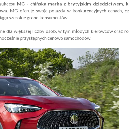
 sukcesu
MG - chińska marka z brytyjskim dziedzictwem, k
enowa. MG oferuje swoje pojazdy w konkurencyjnych cenach, c
ciąga szerokie grono konsumentów.
ne dla większej liczby osób, w tym młodych kierowców oraz ro
ednocześnie przystępnych cenowo samochodów.