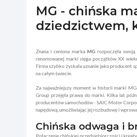
MG - chińska ma
dziedzictwem, 
Znana i ceniona marka
MG
rozpoczęła swoją p
renomowanej marki sięga początków XX wieku,
Firma szybko zyskała uznanie jako producent 
na całym świecie.
Za najważniejszy moment w historii marki MG
Group przejęła prawa do marki. Kilka lat późn
producentów samochodów - SAIC Motor Corporat
napędową, umożliwiając jej rozbudowę i wprowad
Chińska odwaga i br
Połączenie chińskiej przedsiębiorczości i krea