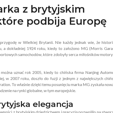
rka z brytyjskim
które podbija Europę
rzygodę w Wielkiej Brytanii. Nie każdy jednak wie, że histori
 a dokładniej 1924 roku, kiedy to założono MG (Morris Gara
sportowych samochodów, które zdobyły serca miłośników motory
 można uznać rok 2005, kiedy to chińska firma Nanjing Autom
iej, w 2007 roku, doszło do fuzji z jednym z największych chiń
ion. To właśnie dzięki temu posunięciu marka MG zyskała nową
zenie na rynki globalne, w tym europejskie.
ytyjska elegancja
tywności z brytyjskim dziedzictwem i precyzją pozwoliło na stwor