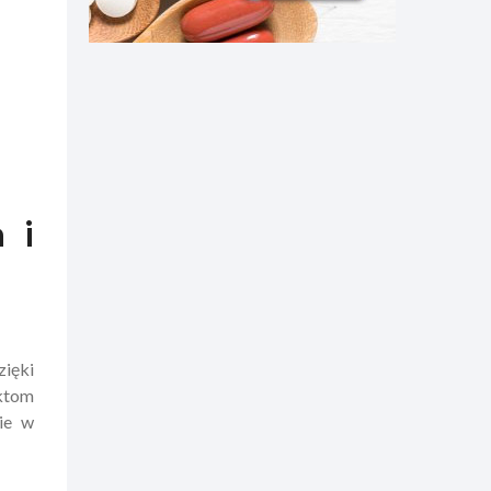
 i
zięki
ktom
ie w