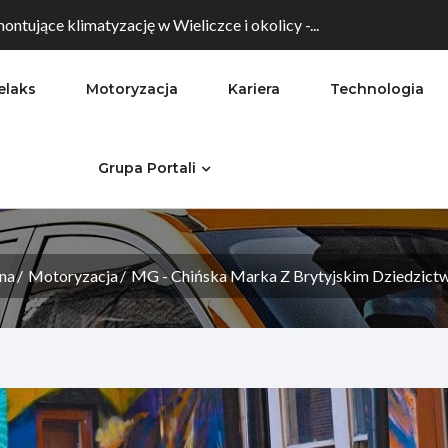
ontujące klimatyzację w Wieliczce i okolicy -...
elaks
Motoryzacja
Kariera
Technologia
Grupa Portali
na
Motoryzacja
MG - Chińska Marka Z Brytyjskim Dziedzictw