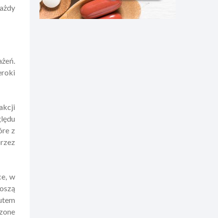
każdy
ażeń.
eroki
akcji
ględu
óre z
przez
ce, w
noszą
tutem
zone