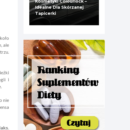
Kosmetyki Colourlock –
Idealne Dla Skórzanej
Tapicerki
 koło
, ale
trzu.
ieżki
gii i
.
o nie
mensa
laks
.