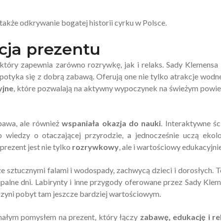
 także odkrywanie bogatej historii cyrku w Polsce.
cja prezentu
który zapewnia zarówno rozrywkę, jak i relaks. Sady Klemensa
spotyka się z dobrą zabawą. Oferują one nie tylko atrakcje wodne
yjne
, które pozwalają na aktywny wypoczynek na świeżym powie
bawa, ale również
wspaniała okazja do nauki
. Interaktywne śc
wiedzy o otaczającej przyrodzie, a jednocześnie uczą ekolo
rezent jest nie tylko
rozrywkowy
, ale i wartościowy edukacyjnie
y ze sztucznymi falami i wodospady, zachwycą dzieci i dorosłych. T
upalne dni. Labirynty i inne przygody oferowane przez Sady Kle
 czyni pobyt tam jeszcze bardziej wartościowym.
nałym pomysłem na prezent, który łączy
zabawę, edukację i re