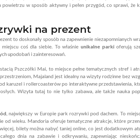
 powietrzu w sposób aktywny i pełen przygód, co sprawi, że 
zrywki na prezent
ezent to doskonały sposób na zapewnienie niezapomnianych wr
m miejscu coś dla siebie. To właśnie
unikalne parki
oferują sz
nych upodobań i zainteresowań.
stacią Pszczółki Mai, to miejsce pełne tematycznych stref i atr
przestrzeniom, Majaland jest idealny na wizyty rodzinne bez wz
od karuzel i rollercoasterów po interaktywne przedstawienia, kt
osłych. Wizyta tutaj to nie tylko zabawa, ale także nauka po
gód
, największy w Europie park rozrywki pod dachem. To miejs
nie od wieku. Mandoria oferuje tematyczne atrakcje, które prze
więcej, bilety można nabyć taniej online, co jest dodatkowym a
 całego dnia na zabawie i odkrywaniu, zapewniając nieskońc