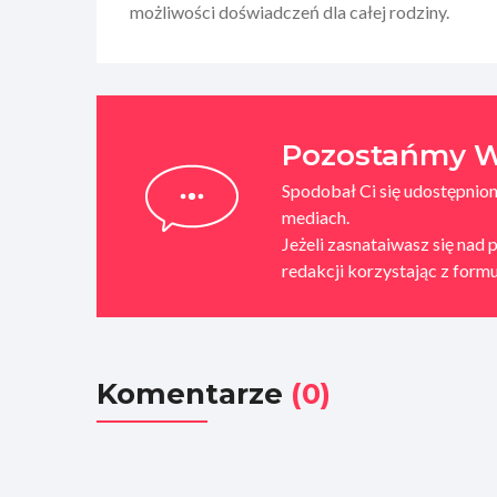
możliwości doświadczeń dla całej rodziny.
Pozostańmy W
Spodobał Ci się udostępniony
mediach.
Jeżeli zasnataiwasz się nad 
redakcji korzystając z for
Komentarze
(0)