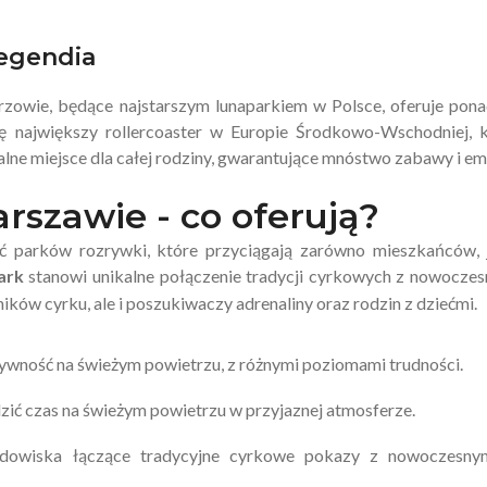
Legendia
zowie, będące najstarszym lunaparkiem w Polsce, oferuje pon
ię największy rollercoaster w Europie Środkowo-Wschodniej, 
lne miejsce dla całej rodziny, gwarantujące mnóstwo zabawy i emo
rszawie - co oferują?
ść parków rozrywki, które przyciągają zarówno mieszkańców, 
ark
stanowi unikalne połączenie tradycji cyrkowych z nowocze
ników cyrku, ale i poszukiwaczy adrenaliny oraz rodzin z dziećmi.
tywność na świeżym powietrzu, z różnymi poziomami trudności.
ędzić czas na świeżym powietrzu w przyjaznej atmosferze.
dowiska łączące tradycyjne cyrkowe pokazy z nowoczesny