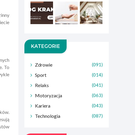
zinny
iecie
KATEGORIE
omych
Zdrowie
(091)
e. To
wykle
Sport
(014)
Relaks
(041)
Motoryzacja
(063)
Kariera
(043)
ków.
Technologia
(087)
esują
ystów