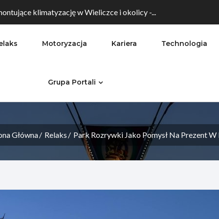
ontujące klimatyzację w Wieliczce i okolicy -...
elaks
Motoryzacja
Kariera
Technologia
Grupa Portali
ona Główna
Relaks
Park Rozrywki Jako Pomysł Na Prezent W 