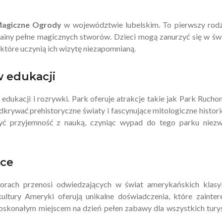
agiczne Ogrody
w województwie lubelskim. To pierwszy rod
rainy pełne magicznych stworów. Dzieci mogą zanurzyć się w św
które uczynią ich wizytę niezapomnianą.
w edukacji
dukacji i rozrywki. Park oferuje atrakcje takie jak Park Ruch
dkrywać prehistoryczne światy i fascynujące mitologiczne histori
czyć przyjemność z nauką, czyniąc wypad do tego parku niez
sce
rach przenosi odwiedzających w świat amerykańskich klasy
kultury Ameryki oferują unikalne doświadczenia, które zainter
t doskonałym miejscem na dzień pełen zabawy dla wszystkich tur