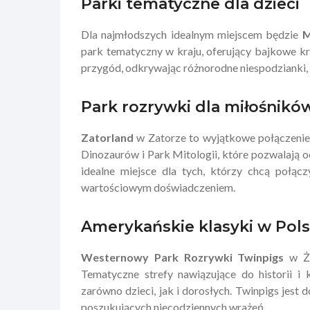
Parki tematyczne dla dzieci
Dla najmłodszych idealnym miejscem będzie
M
park tematyczny w kraju, oferujący bajkowe k
przygód, odkrywając różnorodne niespodzianki, 
Park rozrywki dla miłośnikó
Zatorland
w Zatorze to wyjątkowe połączenie e
Dinozaurów i Park Mitologii, które pozwalają o
idealne miejsce dla tych, którzy chcą połą
wartościowym doświadczeniem.
Amerykańskie klasyki w Pol
Westernowy Park Rozrywki Twinpigs
w Żo
Tematyczne strefy nawiązujące do historii i 
zarówno dzieci, jak i dorosłych. Twinpigs jes
poszukujących niecodziennych wrażeń.