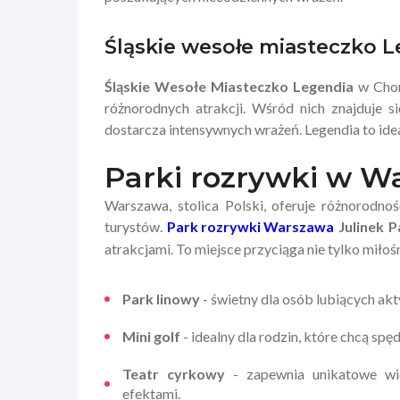
Śląskie wesołe miasteczko 
Śląskie Wesołe Miasteczko Legendia
w Chor
różnorodnych atrakcji. Wśród nich znajduje s
dostarcza intensywnych wrażeń. Legendia to idea
Parki rozrywki w Wa
Warszawa, stolica Polski, oferuje różnorodno
turystów.
Park rozrywki Warszawa
Julinek P
atrakcjami. To miejsce przyciąga nie tylko miłoś
Park linowy
- świetny dla osób lubiących ak
Mini golf
- idealny dla rodzin, które chcą sp
Teatr cyrkowy
- zapewnia unikatowe wi
efektami.