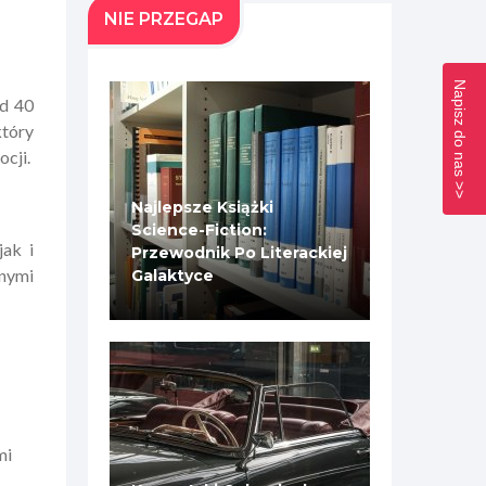
NIE PRZEGAP
Napisz do nas >>
ad 40
który
cji.
Najlepsze Książki
Science-Fiction:
jak i
Przewodnik Po Literackiej
snymi
Galaktyce
mi