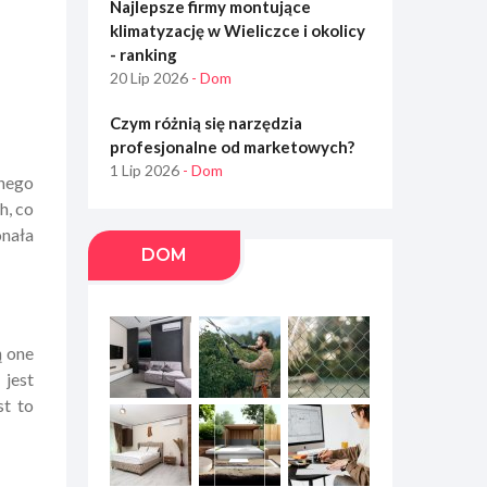
Najlepsze firmy montujące
klimatyzację w Wieliczce i okolicy
- ranking
20 Lip 2026
- Dom
Czym różnią się narzędzia
profesjonalne od marketowych?
1 Lip 2026
- Dom
nego
h, co
onała
DOM
ą one
 jest
st to