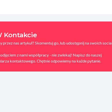
 Kontakcie
 przez nas artykuł? Skomentuj go, lub udostępnij na swoich socia
podjęciem z nami współpracy - nie zwlekaj! Napisz do naszej
mularza kontaktowego. Chętnie odpowiemy na każde pytanie.