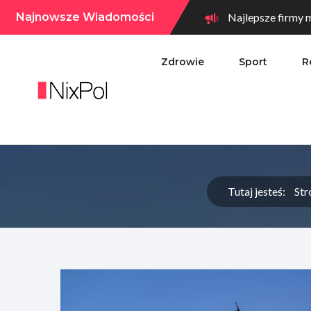
Najnowsze Wiadomości
Najlepsze firmy m
Zdrowie
Sport
R
Tutaj jesteś:
Str