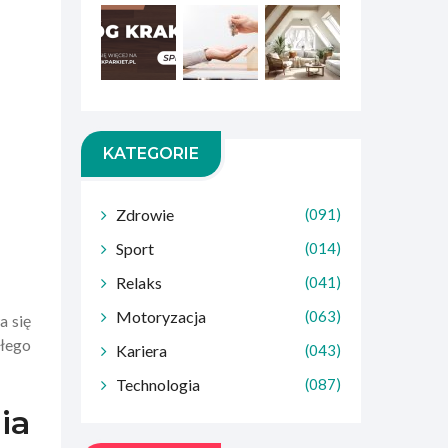
KATEGORIE
Zdrowie
(091)
Sport
(014)
Relaks
(041)
Motoryzacja
(063)
a się
głego
Kariera
(043)
Technologia
(087)
ia