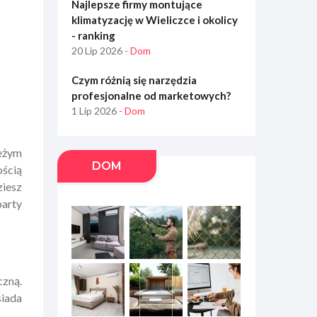
Najlepsze firmy montujące
klimatyzację w Wieliczce i okolicy
- ranking
20 Lip 2026
- Dom
Czym różnią się narzędzia
profesjonalne od marketowych?
1 Lip 2026
- Dom
ieżym
DOM
ością
ziesz
party
zną.
siada