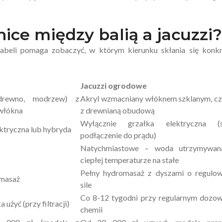
nice między balią a jacuzzi?
 tabeli pomaga zobaczyć, w którym kierunku skłania się konk
Jacuzzi ogrodowe
drewno, modrzew) z
Akryl wzmacniany włóknem szklanym, cz
włókna
z drewnianą obudową
Wyłącznie grzałka elektryczna (s
ektryczna lub hybryda
podłączenie do prądu)
Natychmiastowe – woda utrzymywa
ciepłej temperaturze na stałe
Pełny hydromasaż z dyszami o regulow
omasaż
sile
Co 8-12 tygodni przy regularnym dozow
a użyć (przy filtracji)
chemii