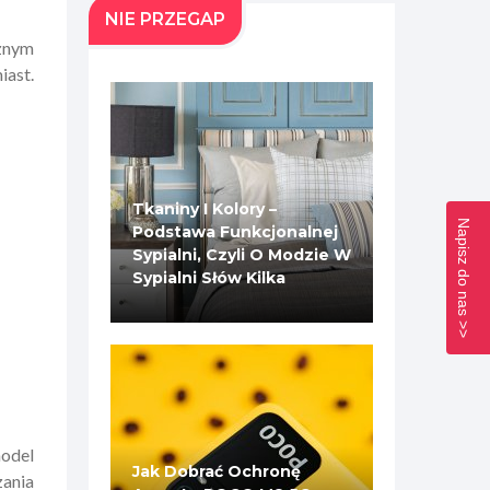
NIE PRZEGAP
znym
iast.
Tkaniny I Kolory –
Napisz do nas >>
Podstawa Funkcjonalnej
Sypialni, Czyli O Modzie W
Sypialni Słów Kilka
model
Jak Dobrać Ochronę
zania