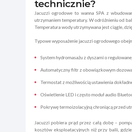
technicznie?
Jacuzzi ogrodowe to wanna SPA z wbudowany
utrzymaniem temperatury. W odróżnieniu od balii
Temperatura wody utrzymywana jest ciągle, dzięk
Typowe wyposażenie jacuzzi ogrodowego obejm
System hydromasażu z dyszami o regulowanej s
Automatyczny filtr z obowiązkowym dozowan
Termostat z możliwością ustawienia dokładn
Oświetlenie LED i często moduł audio Blueto
Pokrywę termoizolacyjną chroniącą przed utr
Jacuzzi pobiera prąd przez całą dobę – pompa 
kosztów eksploatacyjnych niż przy balii, gdz