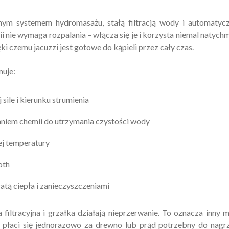
m systemem hydromasażu, stałą filtracją wody i automatyc
 nie wymaga rozpalania – włącza się je i korzysta niemal natychm
i czemu jacuzzi jest gotowe do kąpieli przez cały czas.
uje:
ile i kierunku strumienia
iem chemii do utrzymania czystości wody
ej temperatury
oth
atą ciepła i zanieczyszczeniami
filtracyjna i grzałka działają nieprzerwanie. To oznacza inny 
ie płaci się jednorazowo za drewno lub prąd potrzebny do nagr