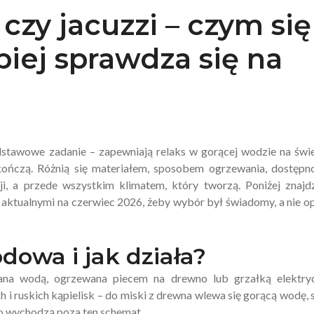
czy jacuzzi – czym się
epiej sprawdza się na
podstawowe zadanie – zapewniają relaks w gorącej wodzie na św
ończą. Różnią się materiałem, sposobem ogrzewania, dostępn
ji, a przede wszystkim klimatem, który tworzą. Poniżej znajd
aktualnymi na czerwiec 2026, żeby wybór był świadomy, a nie o
dowa i jak działa?
ana wodą, ogrzewana piecem na drewno lub grzałką elektryc
i ruskich kąpielisk – do miski z drewna wlewa się gorącą wodę, 
o wychodzą poza ten schemat.