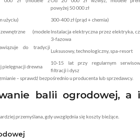
 000 zł (modele z
Od 20 000 zł wzwyż, modele pre
powyżej 50 000 zł
m użyciu)
300-400 zł (prąd + chemia)
ewnętrzne (modele
Instalacja elektryczna przez elektryka, c
3-fazowa
nawiązuje do tradycji
Luksusowy, technologiczny, spa-resort
10-15 lat przy regularnym serwisow
j pielęgnacji drewna
filtracji i dysz
 zmianie – sprawdź bezpośrednio u producenta lub sprzedawcy.
wanie balii ogrodowej, a i
 bardziej przemyślana, gdy uwzględnia się koszty bieżące.
rodowej