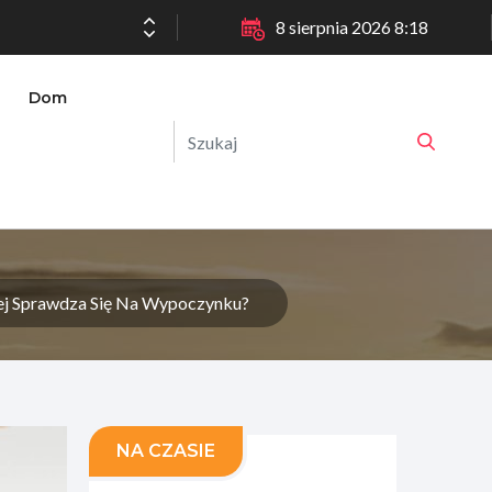
8 sierpnia 2026 8:18
Dom
iej Sprawdza Się Na Wypoczynku?
NA CZASIE