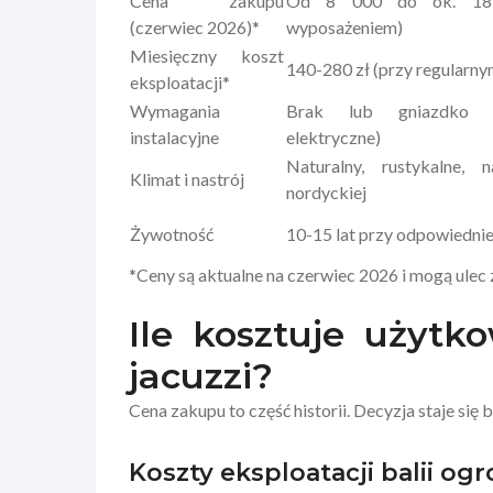
Cena zakupu
Od 8 000 do ok. 18
(czerwiec 2026)*
wyposażeniem)
Miesięczny koszt
140-280 zł (przy regularny
eksploatacji*
Wymagania
Brak lub gniazdko z
instalacyjne
elektryczne)
Naturalny, rustykalne, 
Klimat i nastrój
nordyckiej
Żywotność
10-15 lat przy odpowiednie
*Ceny są aktualne na czerwiec 2026 i mogą ulec
Ile kosztuje użytko
jacuzzi?
Cena zakupu to część historii. Decyzja staje się
Koszty eksploatacji balii og