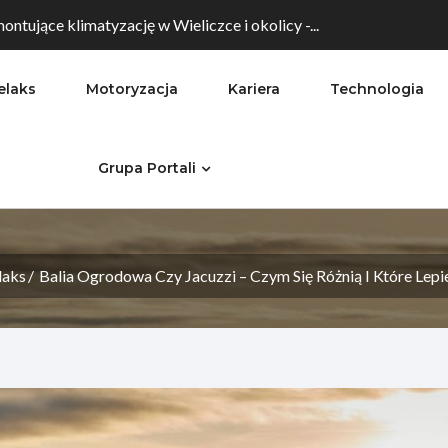
ontujące klimatyzację w Wieliczce i okolicy -...
elaks
Motoryzacja
Kariera
Technologia
Grupa Portali
laks
Balia Ogrodowa Czy Jacuzzi – Czym Się Różnią I Które Lep