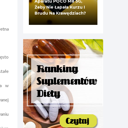
Aparatu POCO M8 5G,
Żeby Nie Łapała Kurzu I
Brudu Na Krawędziach?
retna
ęsto
tałe
na w
anej
aniu