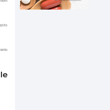
mium
zęsto
aniu
le