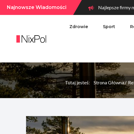
Najnowsze Wiadomości
Najlepsze firmy m
Zdrowie
Sport
R
Tutaj jesteś:
Strona Główna
Re