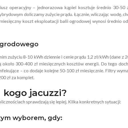
iusz operacyjny – jednorazowa kąpiel kosztuje średnio 30-50 
ybrydowym doliczamy zużycie prądu. Łącznie, wliczając wodę, c
, miesięczny koszt eksploatacji balii ogrodowej wynosi średnio o
i ogrodowego
dnim zużyciu 8-10 kWh dziennie i cenie prądu 1,2 zł/kWh (dane z 
ją około 300-400 zł miesięcznych kosztów energii. Do tego doc
fekujące – co dodaje kolejne 50-100 zł miesięcznie. Filtry wym
200 zł za komplet.
a kogo jacuzzi?
licznościach sprawdzają się lepiej. Kilka konkretnych sytuacji:
szym wyborem, gdy: