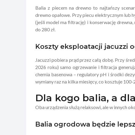
Balia z piecem na drewno to najtańszy scenar
drewno opałowe. Przy piecu elektrycznym lub h
(jeśli model ma filtrację) i konserwację drewna
do 280 zł.
Koszty eksploatacji jacuzz
Jacuzzi pobiera prąd przez całą dobę. Przy śre
2026 roku) samo ogrzewanie i filtracja generu
chemia basenowa – regulatory pH i środki dezyn
wymiany raz na kilka miesięcy, co kosztuje 100-
Dla kogo balia, a dl
Oba urządzenia służą relaksowi, ale w innych oko
Balia ogrodowa będzie lep