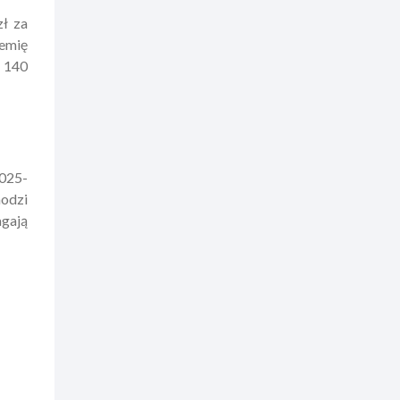
zł za
hemię
d 140
2025-
hodzi
agają