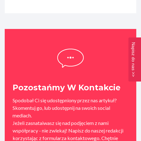
Napisz do nas >>
Pozostańmy W Kontakcie
Spodobał Ci się udostępniony przez nas artykuł?
Skomentuj go, lub udostępnij na swoich social
mediach.
Jeżeli zasnataiwasz się nad podjęciem z nami
współpracy - nie zwlekaj! Napisz do naszej redakcji
korzystając z formularza kontaktowego. Chętnie