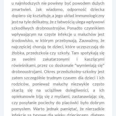
u najmłodszych nie powinny być powodem dużych
zmartwień. Jak wiadomo, odporność dziecka
dopiero się kształtuje, a jego układ immunologiczny
jest na tyle delikatny, że z łatwością ulega wpływowi
szkodliwych drobnoustrojów. Ponadto czynnikiem
wpływającym na częste infekcje u maluchów jest
środowisko, w którym przebywają. Zauważmy, że
najczęściej chorują te dzieci, które uczęszczają do
żłobka, przedszkola czy szkoły. Tam spotykają się
ze swoimi zakatarzonymi i kaszlącymi
rówieśnikami, przez co doskonale "wymieniają się"
drobnoustrojami. Okres przedszkolny-szkolny jest
zatem szczególnie trudnym czasem dla dzieci i ich
rodziców, ponieważ maluchy niezwykle często
skarżą się na uciążliwe dolegliwości, a ich
opiekunowie biją się z myślami, zastanawiając się,
czy posyłanie pociechy do placówki było dobrym
pomysłem. Warto jednak pamiętać, że nierzadkie
infekcje są typowe dla wieku dziecięcego, dlatego