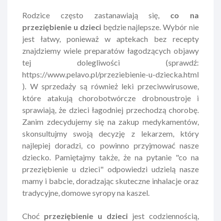
Rodzice często zastanawiają się,
co na
przeziębienie u dzieci
będzie najlepsze. Wybór nie
jest łatwy, ponieważ w aptekach bez recepty
znajdziemy wiele preparatów łagodzących objawy
tej dolegliwości (sprawdź:
https://www.pelavo.pl/przeziebienie-u-dziecka.html
). W sprzedaży są również leki przeciwwirusowe,
które atakują chorobotwórcze drobnoustroje i
sprawiają, że dzieci łagodniej przechodzą chorobę.
Zanim zdecydujemy się na zakup medykamentów,
skonsultujmy swoją decyzję z lekarzem, który
najlepiej doradzi, co powinno przyjmować nasze
dziecko. Pamiętajmy także, że na pytanie "co na
przeziębienie u dzieci" odpowiedzi udzielą nasze
mamy i babcie, doradzając skuteczne inhalacje oraz
tradycyjne, domowe syropy na kaszel.
Choć
przeziębienie u dzieci
jest codziennością,