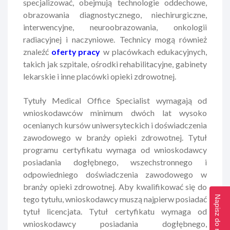
specjalizować, obejmują technologie oddechowe,
obrazowania diagnostycznego, niechirurgiczne,
interwencyjne, neuroobrazowania, onkologii
radiacyjnej i naczyniowe. Technicy mogą również
znaleźć
oferty pracy
w placówkach edukacyjnych,
takich jak szpitale, ośrodki rehabilitacyjne, gabinety
lekarskie i inne placówki opieki zdrowotnej.
Tytuły Medical Office Specialist wymagają od
wnioskodawców minimum dwóch lat wysoko
ocenianych kursów uniwersyteckich i doświadczenia
zawodowego w branży opieki zdrowotnej. Tytuł
programu certyfikatu wymaga od wnioskodawcy
posiadania dogłębnego, wszechstronnego i
odpowiedniego doświadczenia zawodowego w
branży opieki zdrowotnej. Aby kwalifikować się do
Napisz do nas >>
tego tytułu, wnioskodawcy muszą najpierw posiadać
tytuł licencjata. Tytuł certyfikatu wymaga od
wnioskodawcy posiadania dogłębnego,