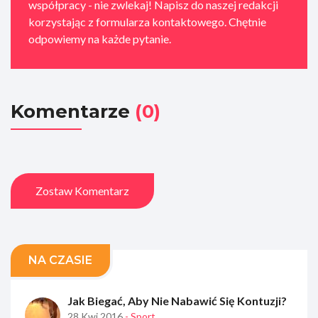
współpracy - nie zwlekaj! Napisz do naszej redakcji
korzystając z formularza kontaktowego. Chętnie
odpowiemy na każde pytanie.
Komentarze
(0)
Zostaw Komentarz
NA CZASIE
Jak Biegać, Aby Nie Nabawić Się Kontuzji?
28 Kwi 2016
- Sport