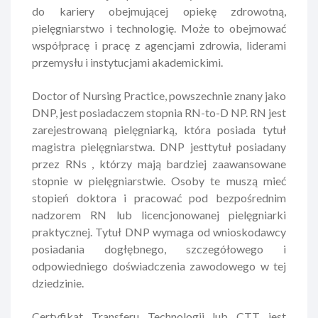
do kariery obejmującej opiekę zdrowotną,
pielęgniarstwo i technologię. Może to obejmować
współpracę i pracę z agencjami zdrowia, liderami
przemysłu i instytucjami akademickimi.
Doctor of Nursing Practice, powszechnie znany jako
DNP, jest posiadaczem stopnia RN-to-D NP. RN jest
zarejestrowaną pielęgniarką, która posiada tytuł
magistra pielęgniarstwa. DNP jesttytuł posiadany
przez RNs , którzy mają bardziej zaawansowane
stopnie w pielęgniarstwie. Osoby te muszą mieć
stopień doktora i pracować pod bezpośrednim
nadzorem RN lub licencjonowanej pielęgniarki
praktycznej. Tytuł DNP wymaga od wnioskodawcy
posiadania dogłębnego, szczegółowego i
odpowiedniego doświadczenia zawodowego w tej
dziedzinie.
Certyfikat Transferu Technologii lub CTT jest