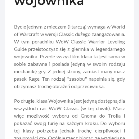
wojownika
Bycie jednym z mieczem (i tarczą) wymaga w World
of Warcraft w wersji Classic dużego zaangażowania.
W tym poradniku WoW Classic Warrior Leveling
Guide przeistoczysz się z giermka w legendarnego
wojownika. Przede wszystkim klasa ta jest sama w
sobie zabawna i posiada jedyną w swoim rodzaju
mechanikę gry. Z jednej strony, zamiast many masz
pasek Rage. Ten rodzaj "zasobu" napełnia się, gdy
otrzymasz trochę obrażeń od przeciwnika.
Po drugie, klasa Wojownika jest jedyną dostępną dla
wszystkich ras WoW Classic (w tej chwili). Masz
więc możliwość wyboru od Gnoma do Trolla i
pokazać swoją furię na każdym kroku. Do wyboru
tej klasy potrzeba jednak trochę cierpliwości i
znajomości gry. Ogólnie rzecz biorąc, ze względu na