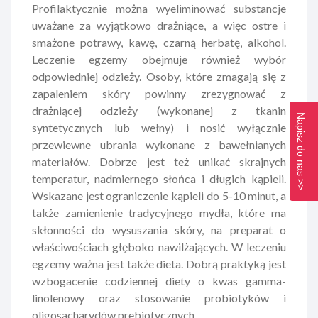
Profilaktycznie można wyeliminować substancje
uważane za wyjątkowo drażniące, a więc ostre i
smażone potrawy, kawę, czarną herbatę, alkohol.
Leczenie egzemy obejmuje również wybór
odpowiedniej odzieży. Osoby, które zmagają się z
zapaleniem skóry powinny zrezygnować z
drażniącej odzieży (wykonanej z tkanin
Napisz do nas >>
syntetycznych lub wełny) i nosić wyłącznie
przewiewne ubrania wykonane z bawełnianych
materiałów. Dobrze jest też unikać skrajnych
temperatur, nadmiernego słońca i długich kąpieli.
Wskazane jest ograniczenie kąpieli do 5-10 minut, a
także zamienienie tradycyjnego mydła, które ma
skłonności do wysuszania skóry, na preparat o
właściwościach głęboko nawilżających. W leczeniu
egzemy ważna jest także dieta. Dobrą praktyką jest
wzbogacenie codziennej diety o kwas gamma-
linolenowy oraz stosowanie probiotyków i
oligosacharydów prebiotycznych.