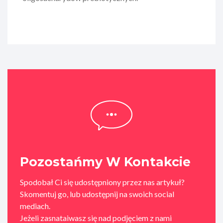
Pozostańmy W Kontakcie
Spodobał Ci się udostępniony przez nas artykuł?
Skomentuj go, lub udostępnij na swoich social
mediach.
Jeżeli zasnataiwasz się nad podjęciem z nami