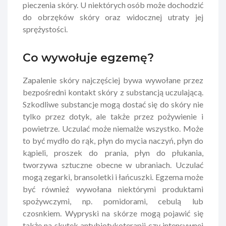
pieczenia skóry. U niektórych osób może dochodzić
do obrzęków skóry oraz widocznej utraty jej
sprężystości.
Co wywołuje egzemę?
Zapalenie skóry najczęściej bywa wywołane przez
bezpośredni kontakt skóry z substancją uczulającą.
Szkodliwe substancje mogą dostać się do skóry nie
tylko przez dotyk, ale także przez pożywienie i
powietrze. Uczulać może niemalże wszystko. Może
to być mydło do rąk, płyn do mycia naczyń, płyn do
kąpieli, proszek do prania, płyn do płukania,
tworzywa sztuczne obecne w ubraniach. Uczulać
mogą zegarki, bransoletki i łańcuszki. Egzema może
być również wywołana niektórymi produktami
spożywczymi, np. pomidorami, cebulą lub
czosnkiem. Wypryski na skórze mogą pojawić się
także na skutek antybiotykoterapii czy intensywnej